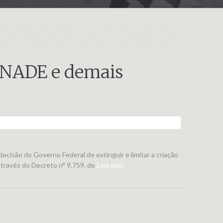
ONADE e demais
cisão do Governo Federal de extinguir e limitar a criação
através do Decreto n° 9.759, de
Leia mais