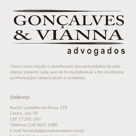
Temos como missão o atendimento das necessidades de cada
cliente, tratando cada caso de forma individual, a fim de oferecer
as informações sempre atuais e completas.
Endereço
Rua Dr. Laudelino de Abreu, 218
Centro, Jaú / SP
CEP. 17.201-260
Telefone:: (14) 3625-1480
E-mail:
fernanda@goncalvesvianna.com.br