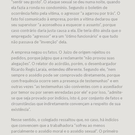
“sentir seu gosto”. O ataque sexual se deu numa noite, quando
ela fazia a ronda no condomínio. Segundo o boletim de
ocorrência feito pela vítima, o agressor “a agarrou por trás”. O
fato foi comunicado à empresa, porém a vítima declarou que
seu supervisor “a aconselhou a esquecer o assunto”, porque
caso contrário daria justa causa a ela. Ele teria dito ainda que o
empregado “agressor” era um “ótimo funcionário” e que tudo
não passava de “invenção” dela.
A empresa negou os fatos. O Juízo de origem rejeitou os
pedidos, porque julgou que a reclamante “não provou suas
alegações”. O relator do acórdão, porém, o desembargador
Ricardo Regis Laraia, entendeu diferente. Segundo ele, “nem
sempre o assédio pode ser comprovado diretamente, porque
com frequência ocorre sem a presença de testemunhas” e em
outras vezes “as testemunhas são coniventes com o assediador
por temor ou por serem enredadas por ele” e por isso, “admite-
se que seja provado por indícios, isto é, por conjunto de fatos e
circunstâncias que indiretamente convençam a respeito de sua
existência”.
Nesse sentido, o colegiado ressaltou que, no caso, há indícios
que convencem que a trabalhadora “sofreu ao menos
parcialmente o assédio moral e o assédio sexual”. O primeiro