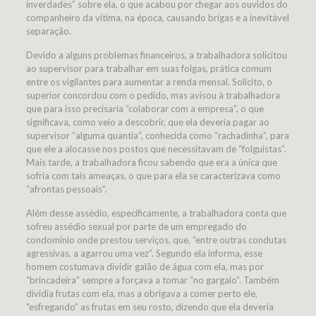
inverdades” sobre ela, o que acabou por chegar aos ouvidos do
companheiro da vítima, na época, causando brigas e a inevitável
separação.
Devido a alguns problemas financeiros, a trabalhadora solicitou
ao supervisor para trabalhar em suas folgas, prática comum
entre os vigilantes para aumentar a renda mensal. Solícito, o
superior concordou com o pedido, mas avisou à trabalhadora
que para isso precisaria “colaborar com a empresa”, o que
significava, como veio a descobrir, que ela deveria pagar ao
supervisor “alguma quantia”, conhecida como “rachadinha”, para
que ele a alocasse nos postos que necessitavam de “folguistas”.
Mais tarde, a trabalhadora ficou sabendo que era a única que
sofria com tais ameaças, o que para ela se caracterizava como
“afrontas pessoais”.
Além desse assédio, especificamente, a trabalhadora conta que
sofreu assédio sexual por parte de um empregado do
condomínio onde prestou serviços, que, “entre outras condutas
agressivas, a agarrou uma vez”. Segundo ela informa, esse
homem costumava dividir galão de água com ela, mas por
“brincadeira” sempre a forçava a tomar “no gargalo”. Também
dividia frutas com ela, mas a obrigava a comer perto ele,
“esfregando” as frutas em seu rosto, dizendo que ela deveria