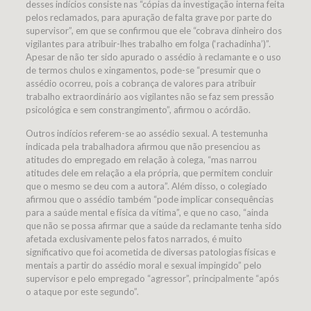
desses indícios consiste nas “cópias da investigação interna feita
pelos reclamados, para apuração de falta grave por parte do
supervisor”, em que se confirmou que ele “cobrava dinheiro dos
vigilantes para atribuir-lhes trabalho em folga (‘rachadinha’)”.
Apesar de não ter sido apurado o assédio à reclamante e o uso
de termos chulos e xingamentos, pode-se “presumir que o
assédio ocorreu, pois a cobrança de valores para atribuir
trabalho extraordinário aos vigilantes não se faz sem pressão
psicológica e sem constrangimento”, afirmou o acórdão.
Outros indícios referem-se ao assédio sexual. A testemunha
indicada pela trabalhadora afirmou que não presenciou as
atitudes do empregado em relação à colega, “mas narrou
atitudes dele em relação a ela própria, que permitem concluir
que o mesmo se deu com a autora”. Além disso, o colegiado
afirmou que o assédio também “pode implicar consequências
para a saúde mental e física da vítima”, e que no caso, “ainda
que não se possa afirmar que a saúde da reclamante tenha sido
afetada exclusivamente pelos fatos narrados, é muito
significativo que foi acometida de diversas patologias físicas e
mentais a partir do assédio moral e sexual impingido” pelo
supervisor e pelo empregado “agressor”, principalmente “após
o ataque por este segundo”.