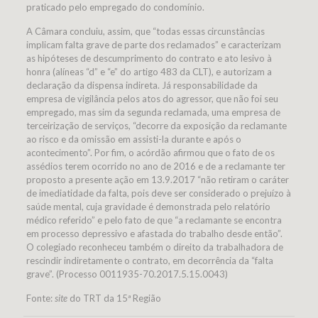
praticado pelo empregado do condomínio.
A Câmara concluiu, assim, que “todas essas circunstâncias
implicam falta grave de parte dos reclamados” e caracterizam
as hipóteses de descumprimento do contrato e ato lesivo à
honra (alíneas “d” e “e” do artigo 483 da CLT), e autorizam a
declaração da dispensa indireta. Já responsabilidade da
empresa de vigilância pelos atos do agressor, que não foi seu
empregado, mas sim da segunda reclamada, uma empresa de
terceirização de serviços, “decorre da exposição da reclamante
ao risco e da omissão em assisti-la durante e após o
acontecimento”. Por fim, o acórdão afirmou que o fato de os
assédios terem ocorrido no ano de 2016 e de a reclamante ter
proposto a presente ação em 13.9.2017 “não retiram o caráter
de imediatidade da falta, pois deve ser considerado o prejuízo à
saúde mental, cuja gravidade é demonstrada pelo relatório
médico referido” e pelo fato de que “a reclamante se encontra
em processo depressivo e afastada do trabalho desde então”.
O colegiado reconheceu também o direito da trabalhadora de
rescindir indiretamente o contrato, em decorrência da “falta
grave”. (Processo 0011935-70.2017.5.15.0043)
Fonte:
site
do TRT da 15ª Região