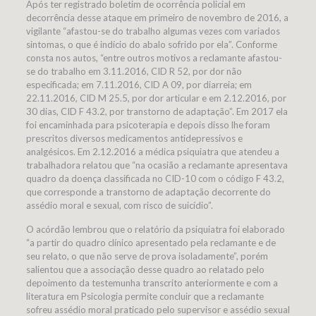
Após ter registrado boletim de ocorrência policial em
decorrência desse ataque em primeiro de novembro de 2016, a
vigilante “afastou-se do trabalho algumas vezes com variados
sintomas, o que é indício do abalo sofrido por ela”. Conforme
consta nos autos, “entre outros motivos a reclamante afastou-
se do trabalho em 3.11.2016, CID R 52, por dor não
especificada; em 7.11.2016, CID A 09, por diarreia; em
22.11.2016, CID M 25.5, por dor articular e em 2.12.2016, por
30 dias, CID F 43.2, por transtorno de adaptação”. Em 2017 ela
foi encaminhada para psicoterapia e depois disso lhe foram
prescritos diversos medicamentos antidepressivos e
analgésicos. Em 2.12.2016 a médica psiquiatra que atendeu a
trabalhadora relatou que “na ocasião a reclamante apresentava
quadro da doença classificada no CID-10 com o código F 43.2,
que corresponde a transtorno de adaptação decorrente do
assédio moral e sexual, com risco de suicídio”.
O acórdão lembrou que o relatório da psiquiatra foi elaborado
“a partir do quadro clínico apresentado pela reclamante e de
seu relato, o que não serve de prova isoladamente”, porém
salientou que a associação desse quadro ao relatado pelo
depoimento da testemunha transcrito anteriormente e com a
literatura em Psicologia permite concluir que a reclamante
sofreu assédio moral praticado pelo supervisor e assédio sexual