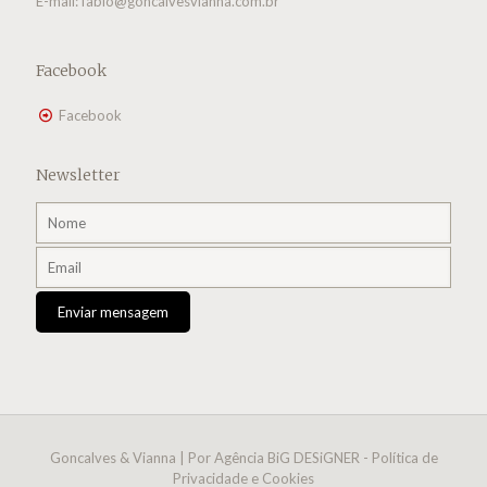
E-mail:
fabio@goncalvesvianna.com.br
Facebook
Facebook
Newsletter
Goncalves & Vianna | Por
Agência BiG DESiGNER
-
Política de
Privacidade e Cookies