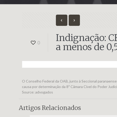
Indignação: 
0
a menos de 0,
O Conselho Federal da OAB, junto à Seccional paranaens
causa por determinação da 8ª Câmara Cível do Poder Judici
Source: advogados
Artigos Relacionados