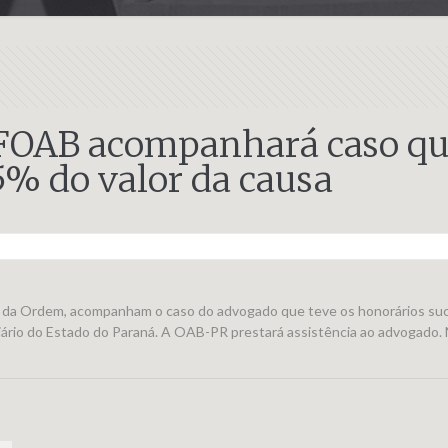
CFOAB acompanhará caso qu
5% do valor da causa
e da Ordem, acompanham o caso do advogado que teve os honorários suc
ário do Estado do Paraná. A OAB-PR prestará assistência ao advogado. N