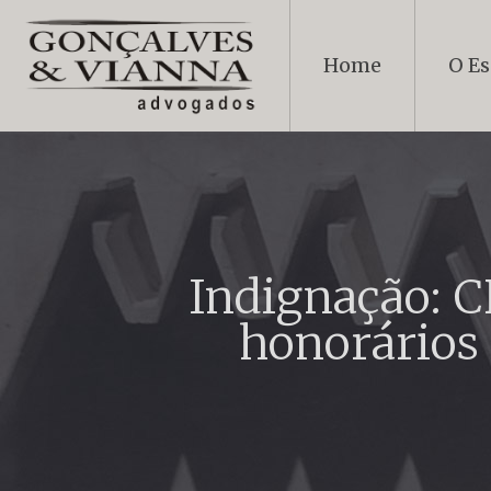
Home
O Es
Indignação: 
honorários 