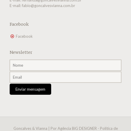
E-mail:
fernanda@goncalvesvianna.com.br
E-mail:
fabio@goncalvesvianna.com.br
Facebook
Facebook
Newsletter
Goncalves & Vianna | Por
Agência BiG DESiGNER
-
Política de