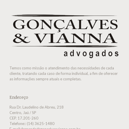
Temos como missão o atendimento das necessidades de cada
cliente, tratando cada caso de forma individual, a fim de oferecer
as informações sempre atuais e completas.
Endereço
Rua Dr. Laudelino de Abreu, 218
Centro, Jaú / SP
CEP. 17.201-260
Telefone:: (14) 3625-1480